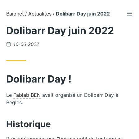
DÉP
Aller
Baionet
Actualites
Dolibarr Day juin 2022
au
Dolibarr Day juin 2022
contenu
Publié
16-06-2022
le
Dolibarr Day !
Le
Fablab BEN
avait organisé un Dolibarr Day à
Begles.
Historique
Présenté comme une “boite a outil de l’entreprise”,